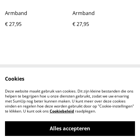
Armband
Armband
€ 27,95
€ 27,95
Cookies
Contact
Voorwaarden
Privacybeleid
B2B/Wholesale
Deze website maakt gebruik van cookies. Dit zijn kleine bestanden die ons
Reviews
helpen te begrijpen hoe u onze diensten gebruikt, zodat we uw ervaring
met SumUp nog beter kunnen maken. U kunt meer over deze cookies
vinden en regelen hoe deze worden gebruikt door op "Cookie-instellingen"
te klikken. U kunt ook ons
Cookiebeleid
raadplegen.
Alles accepteren
©
2026
JUPP