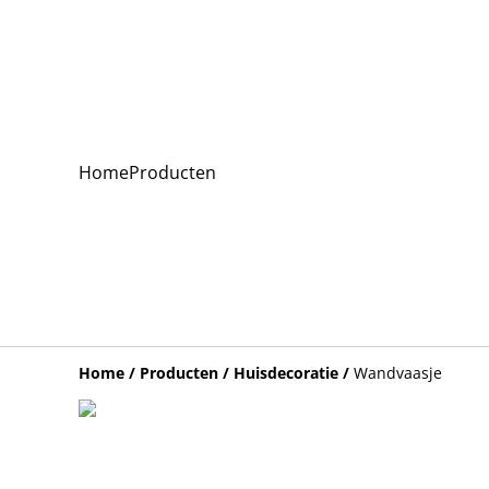
Home
Producten
Home
/
Producten
/
Huisdecoratie
/
Wandvaasje