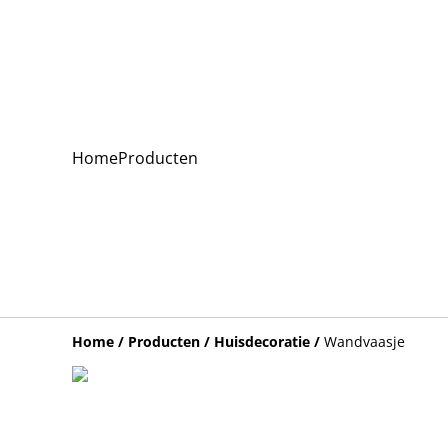
Home
Producten
Home
/
Producten
/
Huisdecoratie
/
Wandvaasje