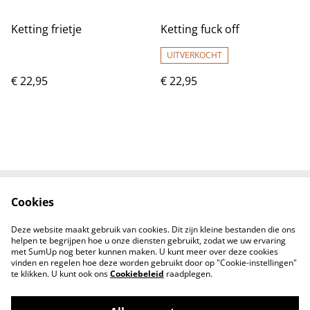
Ketting frietje
Ketting fuck off
UITVERKOCHT
€ 22,95
€ 22,95
Cookies
Contact
Voorwaarden
Privacybeleid
B2B/Wholesale
Deze website maakt gebruik van cookies. Dit zijn kleine bestanden die ons
Reviews
helpen te begrijpen hoe u onze diensten gebruikt, zodat we uw ervaring
met SumUp nog beter kunnen maken. U kunt meer over deze cookies
vinden en regelen hoe deze worden gebruikt door op "Cookie-instellingen"
te klikken. U kunt ook ons
Cookiebeleid
raadplegen.