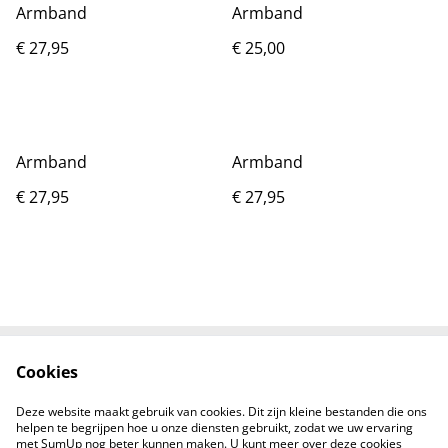
Armband
Armband
€ 27,95
€ 25,00
Armband
Armband
€ 27,95
€ 27,95
Cookies
Contact
Voorwaarden
Privacybeleid
B2B/Wholesale
Deze website maakt gebruik van cookies. Dit zijn kleine bestanden die ons
Reviews
helpen te begrijpen hoe u onze diensten gebruikt, zodat we uw ervaring
met SumUp nog beter kunnen maken. U kunt meer over deze cookies